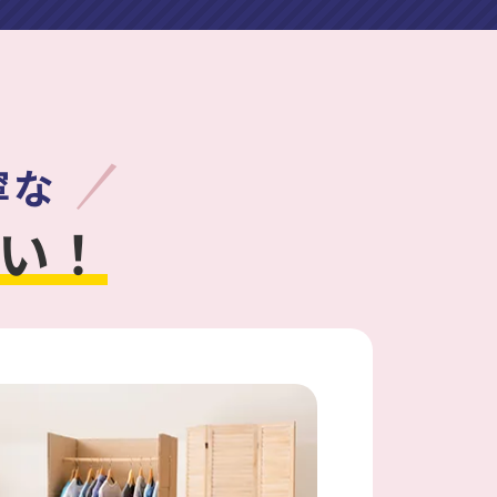
寧な
い！