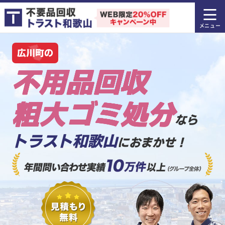
広川町の
不用品回収
粗大ゴミ処分
なら
トラスト和歌山
におまかせ！