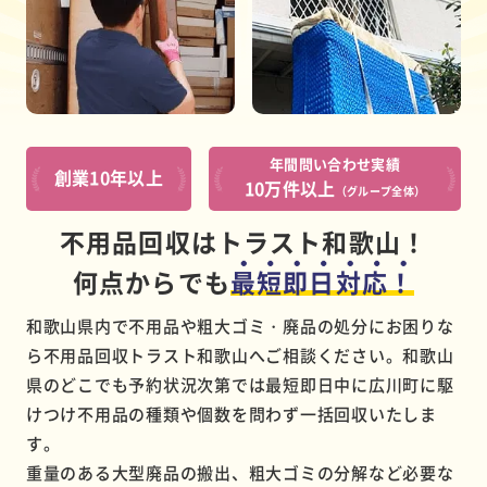
年間問い合わせ実績
創業10年以上
10万件以上
（グループ全体）
不用品回収はトラスト和歌山！
何点からでも
最短即日対応！
和歌山県内で不用品や粗大ゴミ・廃品の処分にお困りな
ら不用品回収トラスト和歌山へご相談ください。和歌山
県のどこでも予約状況次第では最短即日中に広川町に駆
けつけ不用品の種類や個数を問わず一括回収いたしま
す。
重量のある大型廃品の搬出、粗大ゴミの分解など必要な