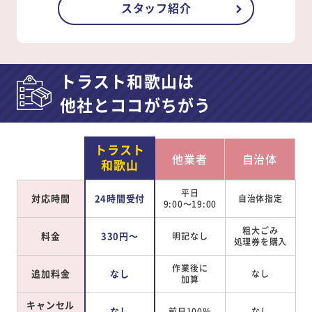
スタッフ紹介
トラスト和歌山は
他社とココがちがう
トラスト
他業者
自治体
和歌山
平日
対応時間
24時間受付
自治体指定
9:00～19:00
粗大ごみ
料金
330円～
明記なし
処理券を
購入
作業後に
追加料金
なし
なし
加算
キャンセル
なし
前日100％
なし