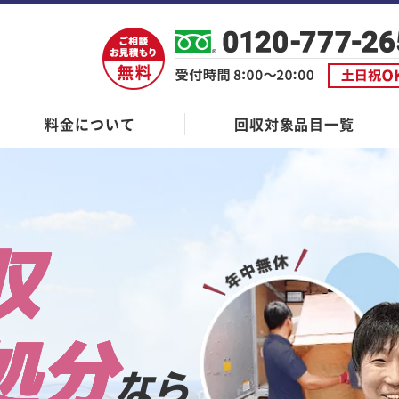
料金について
回収対象品目一覧
収
処分
なら