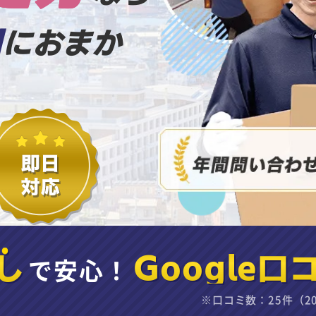
山
におまか
し
で安心！
Google口
※口コミ数：25件（2