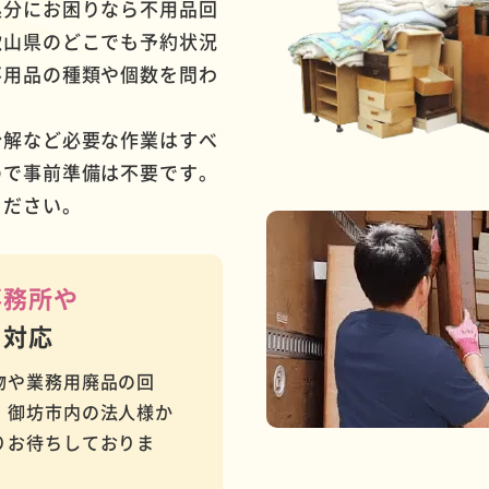
処分にお困りなら不用品回
歌山県のどこでも予約状況
不用品の種類や個数を問わ
分解など必要な作業はすべ
ので事前準備は不要です。
ください。
事務所や
も対応
物や業務用廃品の回
・御坊市内の法人様か
りお待ちしておりま