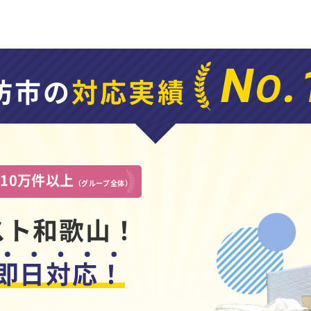
N
.
O
坊市の
対応実績
10万件以上
績
（グループ全体）
スト和歌山！
即日対応！