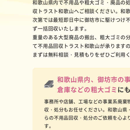
和歌山県内で不用品や粗大ゴミ・廃品の
収トラスト和歌山へご相談ください。和
次第では最短即日中に御坊市に駆けつけ
ず一括回収いたします。
重量のある大型廃品の搬出、粗大ゴミの
て不用品回収トラスト和歌山が承ります
まずは無料相談・見積もりをぜひご利用
和歌山県内、御坊市の
倉庫などの
粗大ゴミ
に
事務所や店舗、工場などの事業系廃棄
収・処分もお任せください。和歌山県
らの不用品回収・処分のご依頼を心よ
す。