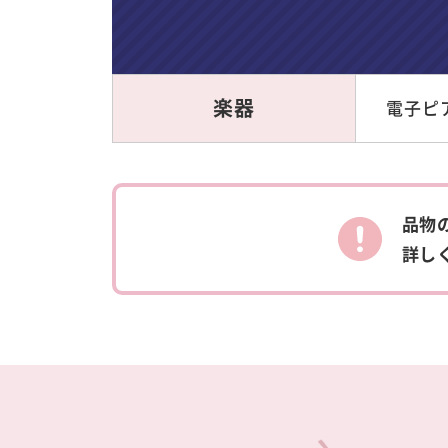
楽器
電子ピア
品物
詳し