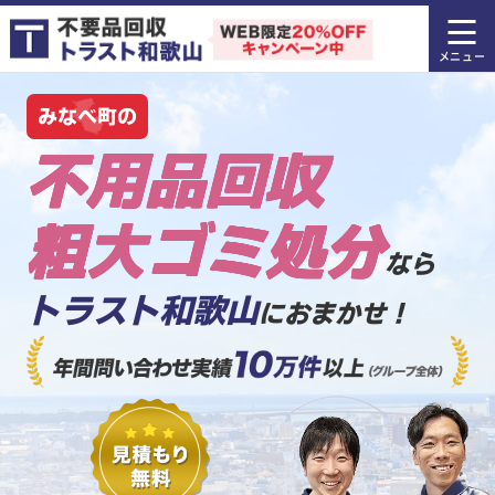
みなべ町の
不用品回収
粗大ゴミ処分
なら
トラスト和歌山
におまかせ！