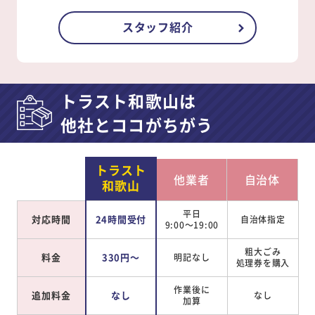
スタッフ紹介
トラスト和歌山は
他社とココがちがう
トラスト
他業者
自治体
和歌山
平日
対応時間
24時間受付
自治体指定
9:00～19:00
粗大ごみ
料金
330円～
明記なし
処理券を
購入
作業後に
追加料金
なし
なし
加算