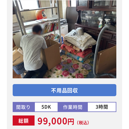
不用品回収
5DK
3時間
間取り
作業時間
99,000
円
総額
（税込）