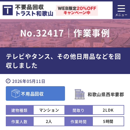
No.32417｜作業事例
テレビやタンス、その他日用品などを回
収しました
2026年05月11日
不用品回収
和歌山県西牟婁郡
マンション
2LDK
建物種類
間取り
2人
5時間
作業人数
作業時間